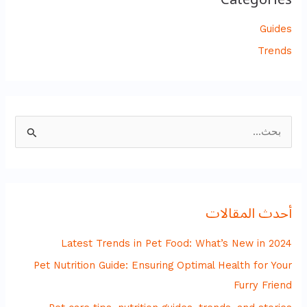
Guides
Trends
ا
ل
ب
ح
أحدث المقالات
ث
ع
Latest Trends in Pet Food: What’s New in 2024
ن
Pet Nutrition Guide: Ensuring Optimal Health for Your
:
Furry Friend