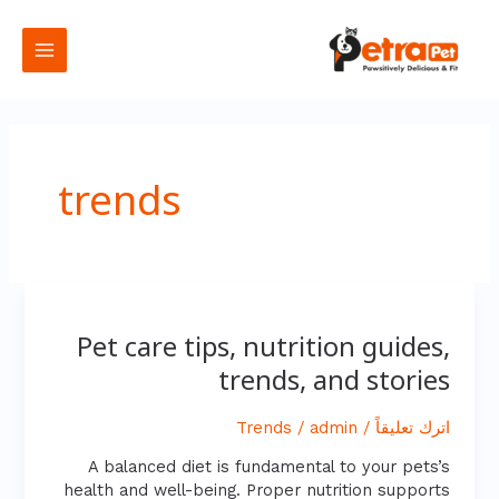
خطي
القائمة
لى
لمحتوى
الرئيس
trends
Pet
care
Pet care tips, nutrition guides,
tips,
trends, and stories
nutrition
guides,
trends,
اترك تعليقاً
/
admin
/
Trends
and
stories
A balanced diet is fundamental to your pets’s
health and well-being. Proper nutrition supports