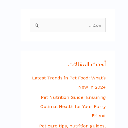
ا
ل
ب
ح
أحدث المقالات
ث
ع
Latest Trends in Pet Food: What’s
ن
New in 2024
:
Pet Nutrition Guide: Ensuring
Optimal Health for Your Furry
Friend
Pet care tips, nutrition guides,