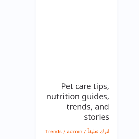
care
tips,
nutrition
guides,
trends,
and
stories
Pet care tips,
nutrition guides,
trends, and
stories
اترك تعليقاً
/
admin
/
Trends